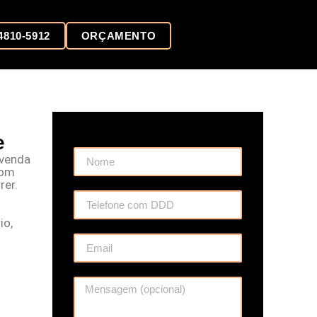
 4810-5912
ORÇAMENTO
e
 venda
com
rer.
io,