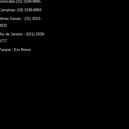
Sorocaba (15) 3199-9895
Campinas (19) 3199-8983
Minas Gerais - (31) 2553-
0033
Rio de Janeiro - (021) 2038-
0777
Paraná - Em Breve